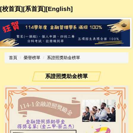
跳
[校首頁]
[系首頁]
[
English
]​​​​
到
主
要
內
容
區
首頁
榮譽榜單
系證照獎助金榜單
系證照獎助金榜單