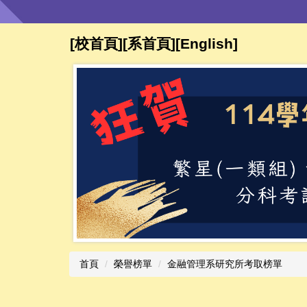
跳
到
主
[校首頁]
[系首頁]
[
English
]​​​​
要
內
容
區
首頁
榮譽榜單
金融管理系研究所考取榜單