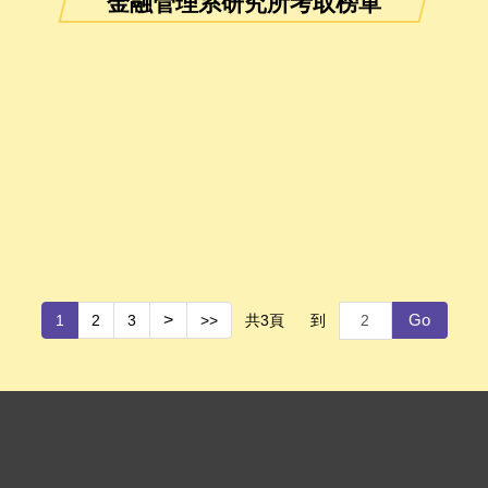
金融管理系研究所考取榜單
Go
>
共
3
頁
到
1
2
3
>>