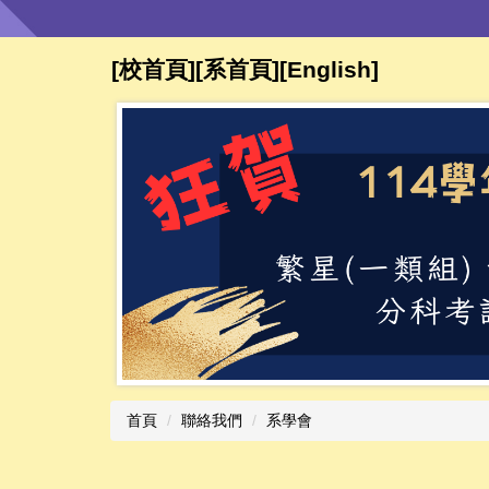
跳
到
主
[校首頁]
[系首頁]
[
English
]​​​​
要
內
容
區
首頁
聯絡我們
系學會