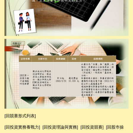
[
回競賽
形式列表
]
[回投資實務養戰力]
[
回投資理論與實務
]
[
回投資競賽
]
[回股巿操