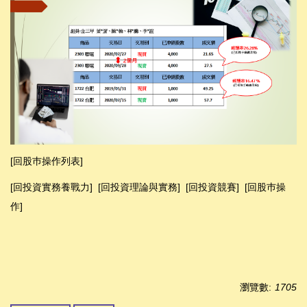
[回股巿操作列表]
[回投資實務養戰力]
[
回投資理論與實務
]
[
回投資競賽
]
[回股巿操
作]
瀏覽數:
1705