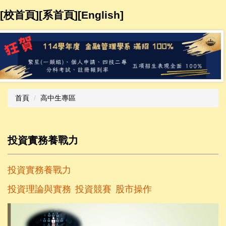
跳
[校首頁]
[系首頁]
[
English
]​​​​
到
主
要
內
容
區
首頁
高中生專區
投資實務養戰力
投資實務養戰力
投資理論與實務
投資競賽
股市操作