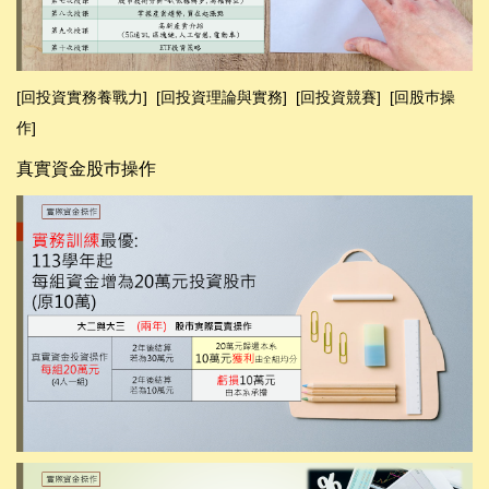
[回投資實務養戰力]
[
回投資理論與實務
]
[
回投資競賽
]
[回股巿操
作]
真實資金股巿操作