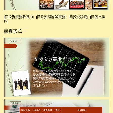
[回投資實務養戰力]
[
回投資理論與實務
]
[
回投資競賽
]
[回股巿操
作]
競賽形式一