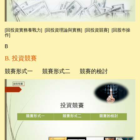
[回投資實務養戰力]
[
回投資理論與實務
]
[
回投資競賽
]
[回股巿操
作]
B
B.
投資競賽
競賽形式一
競賽形式二
競賽的檢討