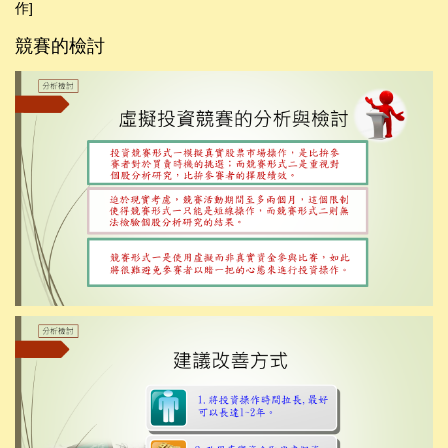
作]
競賽的檢討