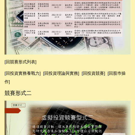
[
回競賽
形式列表
]
[回投資實務養戰力]
[
回投資理論與實務
]
[
回投資競賽
]
[回股巿操
作]
競賽形式二