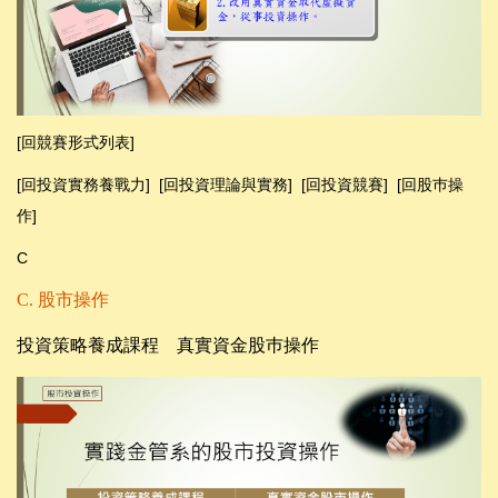
[
回競賽
形式列表
]
[回投資實務養戰力]
[
回投資理論與實務
]
[
回投資競賽
]
[回股巿操
作]
C
C.
股市操作
投資策略養成課程
真實資金股巿操作