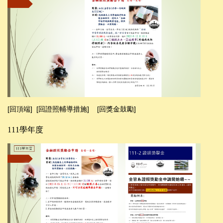
[回頂端]
[回證照輔導措施]
[回獎金鼓勵]
111學年度