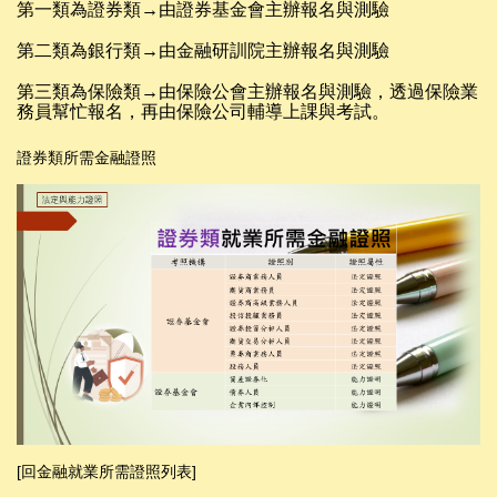
第一類
為
證券類
→由證
券
基
金
會主辦
報名與測驗
第二類
為
銀行類
→由金
融
研
訓
院主辦
報名與
測驗
第三類
為
保險類
→
由
保險公會主辦
報名與
測驗，
透過保險
業
務員
幫
忙
報名
，
再
由保險公司輔導
上課
與
考試。
證券類所需金融證照
[回金融就業所需證照列表]