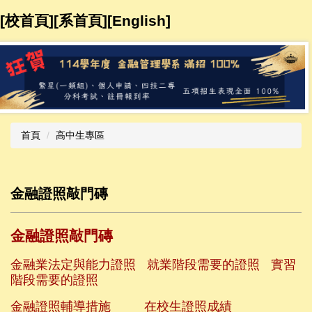
跳
[校首頁]
[系首頁]
[
English
]​​​​
到
主
要
內
容
區
首頁
高中生專區
金融證照敲門磚
金融證照敲門磚
金融業法定與能力證照
就業階段需要的證照
實習
階段需要的證照
金融證照輔導措施
在校生證照成績