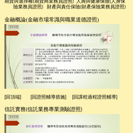
期貨與選擇權
期貨商業務員證照
人壽與健康保險
人身保
(
)
(
險業務員證照
財產與責任保險
財產保險業務員證照
)
(
)
金融概論
(
金融市場常識與職業道德證照
)
[回頂端]
[回證照輔導措施]
[回課程過程證照輔導]
信託實務
信託業務專業測驗證照
(
)