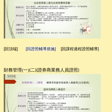
[回頂端]
[回證照輔導措施]
[回課程過程證照輔導]
財務管理(一)
二
證券商業務人員證照
(
)(
)