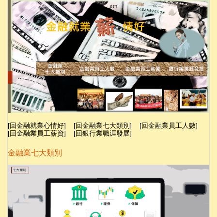
[回金融就業心情好]
[回金融業七大類別]
[回金融業員工人數]
[回金融業員工薪資]
[回銀行業職涯發展]
金融業七大類別