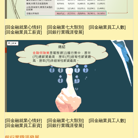
[回金融就業心情好]
[回金融業七大類別]
[回金融業員工人數]
[回金融業員工薪資]
[回銀行業職涯發展]
[回金融就業心情好]
[回金融業七大類別]
[回金融業員工人數]
[回金融業員工薪資]
[回銀行業職涯發展]
銀行業職涯發展