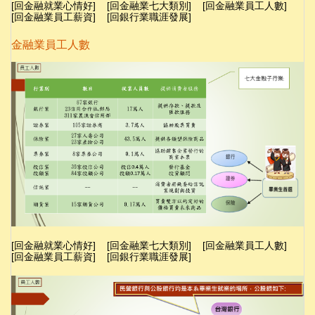
[回金融就業心情好]
[回金融業七大類別]
[回金融業員工人數]
[回金融業員工薪資]
[回銀行業職涯發展]
金融業員工人數
[回金融就業心情好]
[回金融業七大類別]
[回金融業員工人數]
[回金融業員工薪資]
[回銀行業職涯發展]