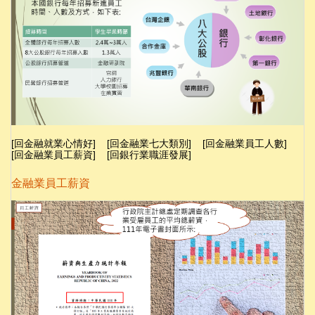
[回金融就業心情好]
[回金融業七大類別]
[回金融業員工人數]
[回金融業員工薪資]
[回銀行業職涯發展]
金融業員工薪資