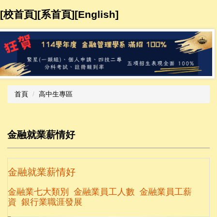
跳
[校首頁]
[系首頁]
[
English
]​​​​
到
主
要
內
容
區
首頁
高中生專區
金融就業薪情好
金融就業薪情好
金融業七大類別
金融業員工人數
金融業員工薪
資
銀行業職涯發展