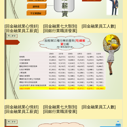
[回金融就業心情好]
[回金融業七大類別]
[回金融業員工人數]
[回金融業員工薪資]
[回銀行業職涯發展]
[回金融就業心情好]
[回金融業七大類別]
[回金融業員工人數]
[回金融業員工薪資]
[回銀行業職涯發展]