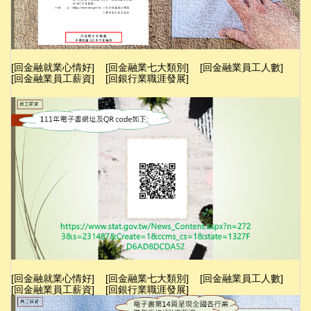
[回金融就業心情好]
[回金融業七大類別]
[回金融業員工人數]
[回金融業員工薪資]
[回銀行業職涯發展]
[回金融就業心情好]
[回金融業七大類別]
[回金融業員工人數]
[回金融業員工薪資]
[回銀行業職涯發展]